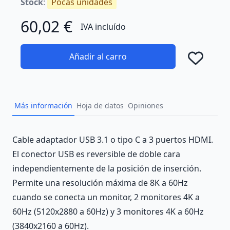
Stock
:
Pocas unidades
60,02 €
IVA incluído
Añadir al carro
Añad
Más información
Hoja de datos
Opiniones
Description
Cable adaptador USB 3.1 o tipo C a 3 puertos HDMI.
El conector USB es reversible de doble cara
independientemente de la posición de inserción.
Permite una resolución máxima de 8K a 60Hz
cuando se conecta un monitor, 2 monitores 4K a
60Hz (5120x2880 a 60Hz) y 3 monitores 4K a 60Hz
(3840x2160 a 60Hz).