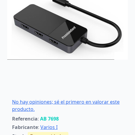
No hay opiniones; sé el primero en valorar este
producto.
Referencia
:
AB 7698
Fabricante
:
Varios I