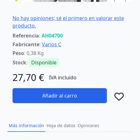
No hay opiniones; sé el primero en valorar este
producto.
Referencia
:
AH04700
Fabricante
:
Varios C
Peso
: 0,38 Kg
Stock
:
Disponible
27,70 €
IVA incluído
Añadir al carro
Añad
Más información
Hoja de datos
Opiniones