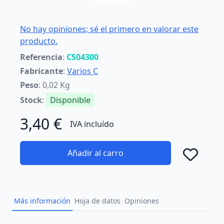
No hay opiniones; sé el primero en valorar este
producto.
Referencia
:
CS04300
Fabricante
:
Varios C
Peso
: 0,02 Kg
Stock
:
Disponible
3,40 €
IVA incluído
Añadir al carro
Añad
Más información
Hoja de datos
Opiniones