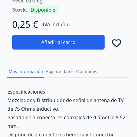
Peso
: 0,02 Kg
Stock
:
Disponible
0,25 €
IVA incluído
Añadir al carro
Añad
Más información
Hoja de datos
Opiniones
Description
Especificaciones
Mezclador y Distribuidor de señal de antena de TV
de 75 Ohms Inductivo.
Basado en 3 conectores coaxiales de diámetro 9.52
mm.
Dispone de 2 conectores hembra y 1 conector