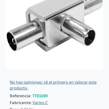
No hay opiniones; sé el primero en valorar este
producto.
Referencia
:
TT03200
Fabricante
:
Varios C