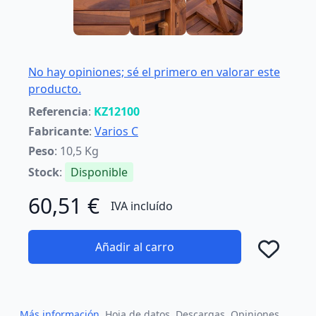
No hay opiniones; sé el primero en valorar este
producto.
Referencia
:
KZ12100
Fabricante
:
Varios C
Peso
: 10,5 Kg
Stock
:
Disponible
60,51 €
IVA incluído
Añadir al carro
Añad
Más información
Hoja de datos
Descargas
Opiniones