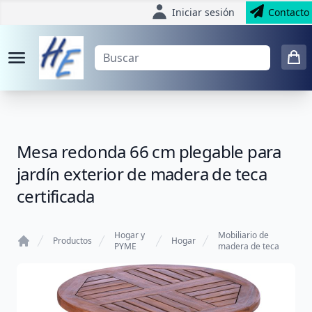
Iniciar sesión
Contacto
Mesa redonda 66 cm plegable para
jardín exterior de madera de teca
certificada
Hogar y
Mobiliario de
Productos
Hogar
PYME
madera de teca
Home