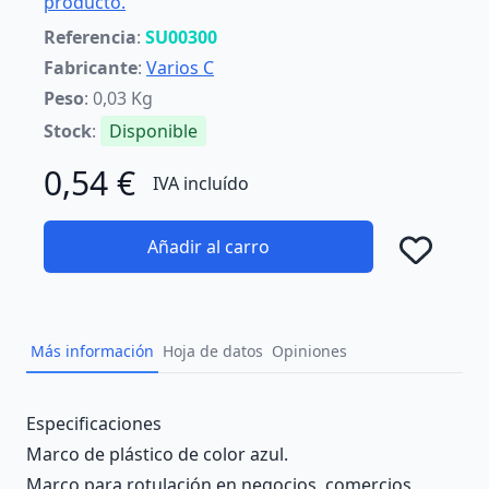
producto.
Referencia
:
SU00300
Fabricante
:
Varios C
Peso
: 0,03 Kg
Stock
:
Disponible
0,54 €
IVA incluído
Añadir al carro
Añad
Más información
Hoja de datos
Opiniones
Description
Especificaciones
Marco de plástico de color azul.
Marco para rotulación en negocios, comercios,