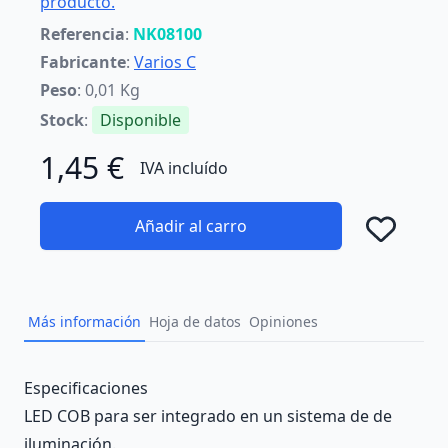
producto.
Referencia
:
NK08100
Fabricante
:
Varios C
Peso
: 0,01 Kg
Stock
:
Disponible
1,45 €
IVA incluído
Añadir al carro
Añad
Más información
Hoja de datos
Opiniones
Description
Especificaciones
LED COB para ser integrado en un sistema de de
iluminación.