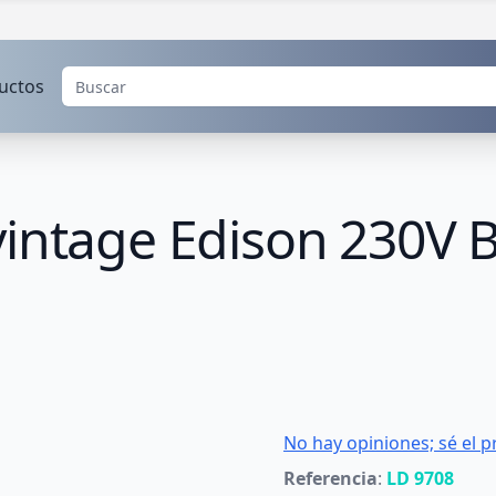
uctos
vintage Edison 230V 
No hay opiniones; sé el p
Referencia
:
LD 9708