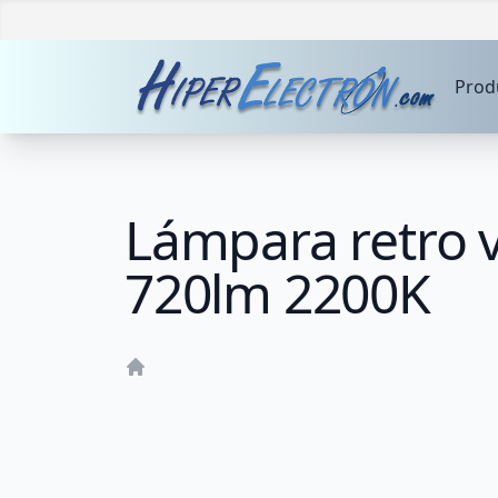
Prod
Lámpara retro 
720lm 2200K
Home