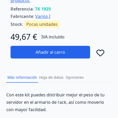
producto.
Referencia
:
TK 1925
Fabricante
:
Varios I
Stock
:
Pocas unidades
49,67 €
IVA incluído
Añadir al carro
Añad
Más información
Hoja de datos
Opiniones
Description
Con este kit puedes distribuir mejor el peso de tu
servidor en el armario de rack, así como moverlo
con mayor facilidad.