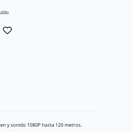
luído
Añadir a favoritos
agen y sonido 1080P hasta 120 metros.