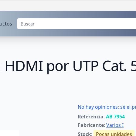
uctos
n HDMI por UTP Cat. 
No hay opiniones; sé el p
Referencia
:
AB 7954
Fabricante
:
Varios I
Stock
:
Pocas unidades