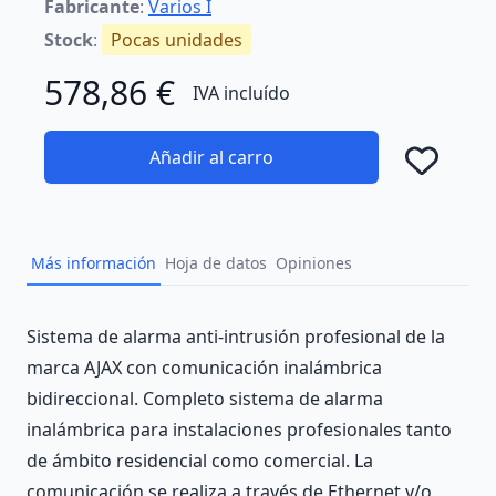
Fabricante
:
Varios I
Stock
:
Pocas unidades
578,86 €
IVA incluído
Añadir al carro
Añad
Más información
Hoja de datos
Opiniones
Description
Sistema de alarma anti-intrusión profesional de la
marca AJAX con comunicación inalámbrica
bidireccional. Completo sistema de alarma
inalámbrica para instalaciones profesionales tanto
de ámbito residencial como comercial. La
comunicación se realiza a través de Ethernet y/o