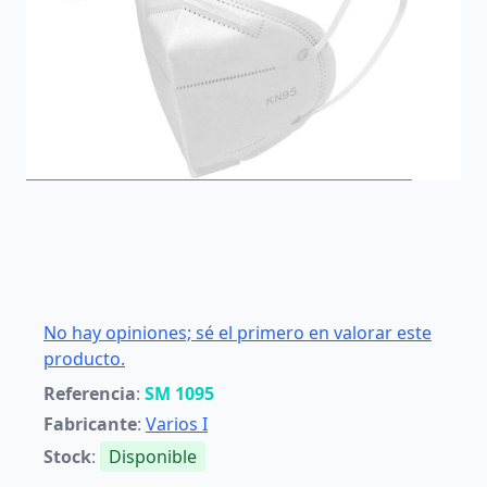
No hay opiniones; sé el primero en valorar este
producto.
Referencia
:
SM 1095
Fabricante
:
Varios I
Stock
:
Disponible