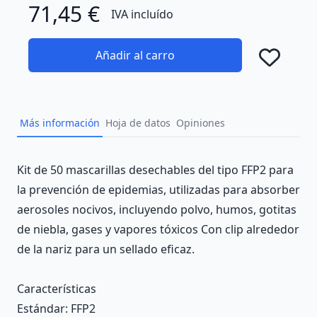
71,45 €
IVA incluído
Añadir al carro
Añad
Más información
Hoja de datos
Opiniones
Description
Kit de 50 mascarillas desechables del tipo FFP2 para
la prevención de epidemias, utilizadas para absorber
aerosoles nocivos, incluyendo polvo, humos, gotitas
de niebla, gases y vapores tóxicos Con clip alrededor
de la nariz para un sellado eficaz.
Características
Estándar
: FFP2