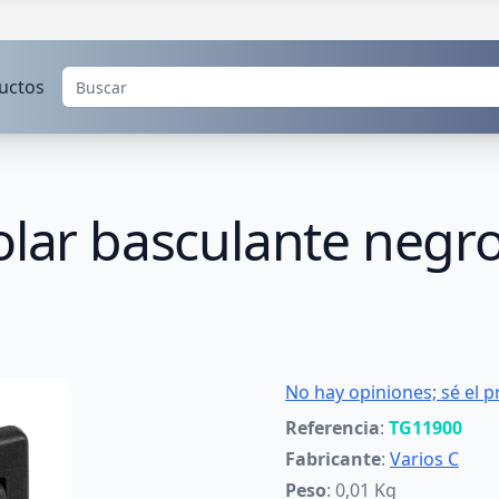
uctos
olar basculante negr
No hay opiniones; sé el p
Referencia
:
TG11900
Fabricante
:
Varios C
Peso
: 0,01 Kg