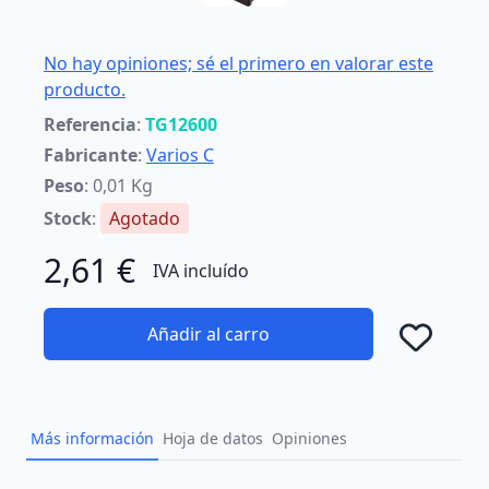
No hay opiniones; sé el primero en valorar este
producto.
Referencia
:
TG12600
Fabricante
:
Varios C
Peso
: 0,01 Kg
Stock
:
Agotado
2,61 €
IVA incluído
Añadir al carro
Añad
Más información
Hoja de datos
Opiniones