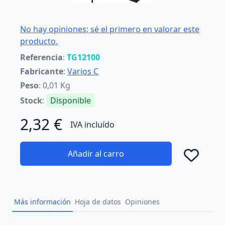
No hay opiniones; sé el primero en valorar este
producto.
Referencia
:
TG12100
Fabricante
:
Varios C
Peso
: 0,01 Kg
Stock
:
Disponible
2,32 €
IVA incluído
Añadir al carro
Añad
Más información
Hoja de datos
Opiniones