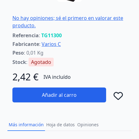
No hay opiniones; sé el primero en valorar este
producto.
Referencia
:
TG11300
Fabricante
:
Varios C
Peso
: 0,01 Kg
Stock
:
Agotado
2,42 €
IVA incluído
Añadir al carro
Añad
Más información
Hoja de datos
Opiniones