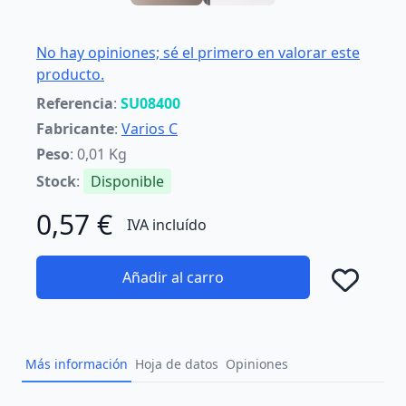
No hay opiniones; sé el primero en valorar este
producto.
Referencia
:
SU08400
Fabricante
:
Varios C
Peso
: 0,01 Kg
Stock
:
Disponible
0,57 €
IVA incluído
Añadir al carro
Añad
Más información
Hoja de datos
Opiniones