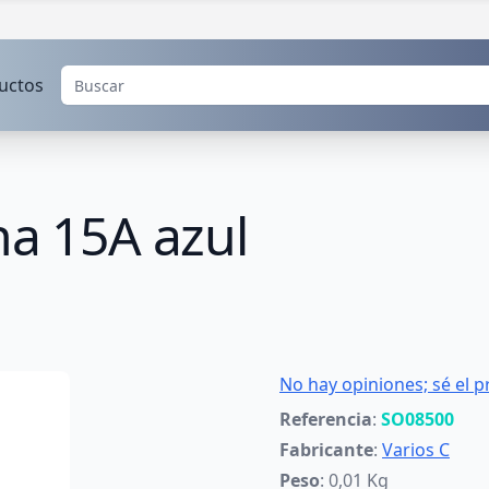
uctos
na 15A azul
No hay opiniones; sé el p
Referencia
:
SO08500
Fabricante
:
Varios C
Peso
: 0,01 Kg