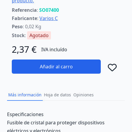
producto.
Referencia
:
SO07400
Fabricante
:
Varios C
Peso
: 0,02 Kg
Stock
:
Agotado
2,37 €
IVA incluído
Añadir al carro
Añad
Más información
Hoja de datos
Opiniones
Description
Especificaciones
Fusible de cristal para proteger dispositivos
eléctricos y electrónicos.