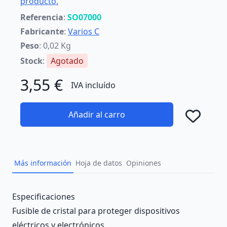
producto.
Referencia
:
SO07000
Fabricante
:
Varios C
Peso
: 0,02 Kg
Stock
:
Agotado
3,55 €
IVA incluído
Añadir al carro
Añad
Más información
Hoja de datos
Opiniones
Description
Especificaciones
Fusible de cristal para proteger dispositivos
eléctricos y electrónicos.