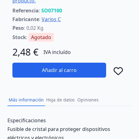
producto.
Referencia
:
SO07100
Fabricante
:
Varios C
Peso
: 0,02 Kg
Stock
:
Agotado
2,48 €
IVA incluído
Añadir al carro
Añad
Más información
Hoja de datos
Opiniones
Description
Especificaciones
Fusible de cristal para proteger dispositivos
eléctricos y electrónicos.