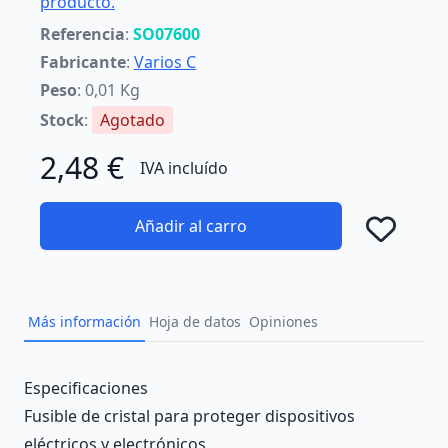
producto.
Referencia
:
SO07600
Fabricante
:
Varios C
Peso
: 0,01 Kg
Stock
:
Agotado
2,48 €
IVA incluído
Añadir al carro
Añad
Más información
Hoja de datos
Opiniones
Description
Especificaciones
Fusible de cristal para proteger dispositivos
eléctricos y electrónicos.