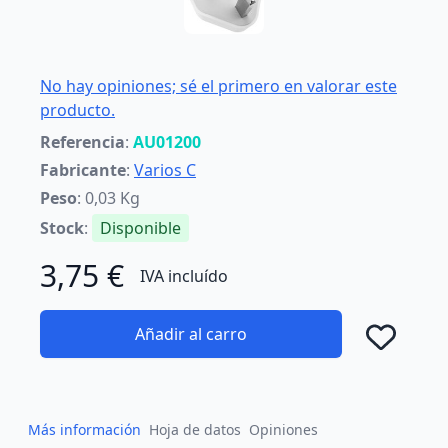
No hay opiniones; sé el primero en valorar este
producto.
Referencia
:
AU01200
Fabricante
:
Varios C
Peso
: 0,03 Kg
Stock
:
Disponible
3,75 €
IVA incluído
Añadir al carro
Añad
Más información
Hoja de datos
Opiniones