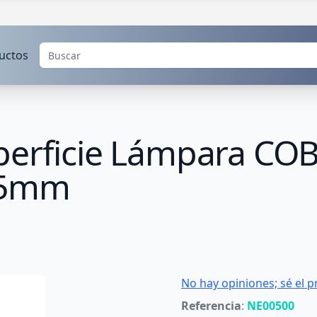
uctos
perficie Lámpara CO
75mm
No hay opiniones; sé el p
Referencia
:
NE00500