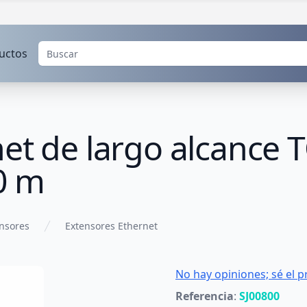
uctos
et de largo alcance 
0 m
nsores
Extensores Ethernet
No hay opiniones; sé el p
Referencia
:
SJ00800