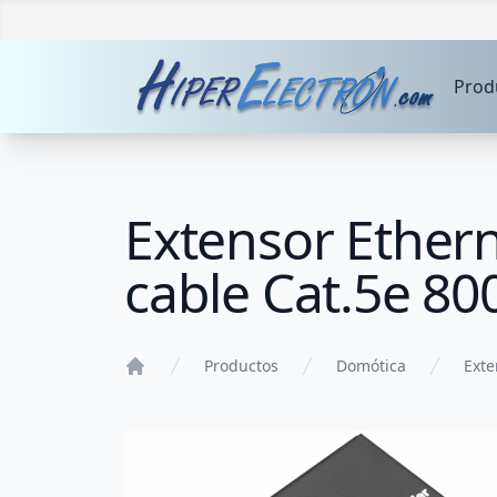
Prod
Extensor Ethern
cable Cat.5e 80
Productos
Domótica
Exte
Home