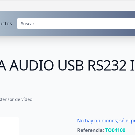
uctos
A AUDIO USB RS232 I
xtensor de vídeo
No hay opiniones; sé el p
Referencia
:
TO04100