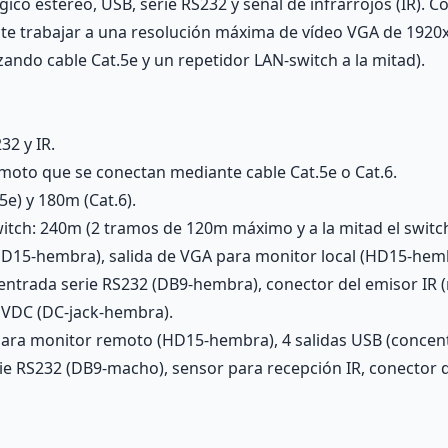
ico estéreo, USB, serie RS232 y señal de infrarrojos (IR).
mite trabajar a una resolución máxima de vídeo VGA de 1920
zando cable Cat.5e y un repetidor LAN-switch a la mitad).
32 y IR.
moto que se conectan mediante cable Cat.5e o Cat.6.
e) y 180m (Cat.6).
itch: 240m (2 tramos de 120m máximo y a la mitad el switch
D15-hembra), salida de VGA para monitor local (HD15-hemb
entrada serie RS232 (DB9-hembra), conector del emisor IR 
5 VDC (DC-jack-hembra).
ara monitor remoto (HD15-hembra), 4 salidas USB (concent
ie RS232 (DB9-macho), sensor para recepción IR, conector 