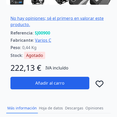
No hay opiniones; sé el primero en valorar este
producto.
Referencia
:
SJ00900
Fabricante
:
Varios C
Peso
: 0,44 Kg
Stock
:
Agotado
222,13 €
IVA incluído
Añadir al carro
Añad
Más información
Hoja de datos
Descargas
Opiniones