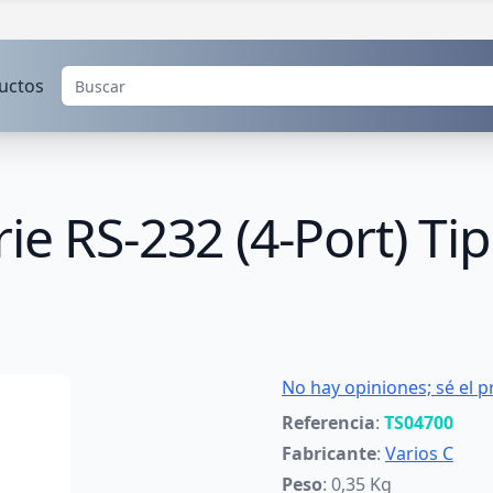
uctos
ie RS-232 (4-Port) Ti
No hay opiniones; sé el p
Referencia
:
TS04700
Fabricante
:
Varios C
Peso
: 0,35 Kg