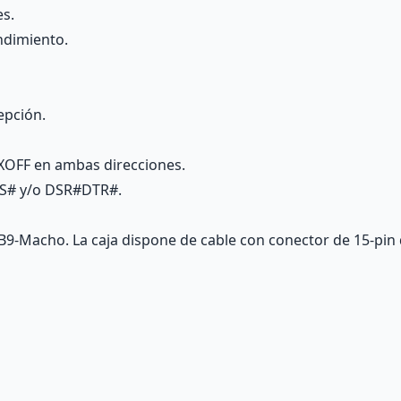
es.
ndimiento.
epción.
/XOFF en ambas direcciones.
TS# y/o DSR#DTR#.
9-Macho. La caja dispone de cable con conector de 15-pin q