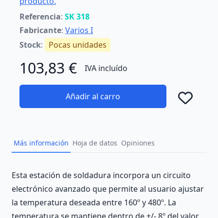
producto.
Referencia
:
SK 318
Fabricante
:
Varios I
Stock
:
Pocas unidades
103,83 €
IVA incluído
Añadir al carro
Añad
Más información
Hoja de datos
Opiniones
Description
Esta estación de soldadura incorpora un circuito
electrónico avanzado que permite al usuario ajustar
la temperatura deseada entre 160º y 480º. La
temperatura se mantiene dentro de +/- 8º del valor