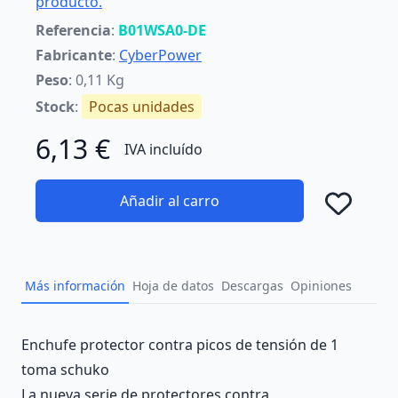
producto.
Referencia
:
B01WSA0-DE
Fabricante
:
CyberPower
Peso
: 0,11 Kg
Stock
:
Pocas unidades
6,13 €
IVA incluído
Añadir al carro
Añad
Más información
Hoja de datos
Descargas
Opiniones
Description
Enchufe protector contra picos de tensión de 1
toma schuko
La nueva serie de protectores contra