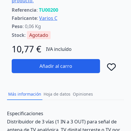
producto.
Referencia
:
TU00200
Fabricante
:
Varios C
Peso
: 0,06 Kg
Stock
:
Agotado
10,77 €
IVA incluído
Añadir al carro
Añad
Más información
Hoja de datos
Opiniones
Description
Especificaciones
Distribuidor de 3 vías (1 IN a 3 OUT) para señal de
antena de TV analógica, TV digital terreste o TV por