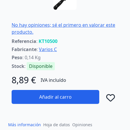
No hay opiniones; sé el primero en valorar este
producto.
Referencia
:
KT10500
Fabricante
:
Varios C
Peso
: 0,14 Kg
Stock
:
Disponible
8,89 €
IVA incluído
Añadir al carro
Añad
Más información
Hoja de datos
Opiniones