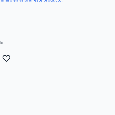
rimero en valorar este producto.
do
Añadir a favoritos