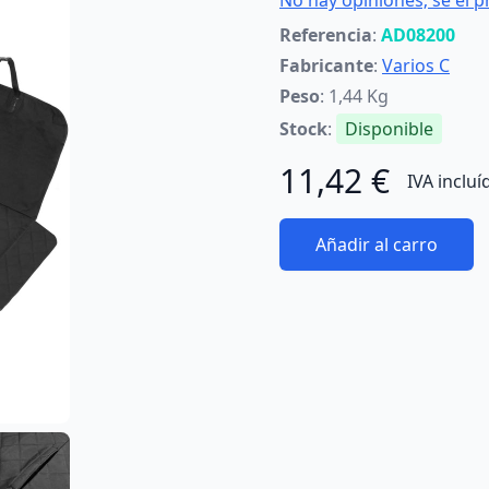
No hay opiniones; sé el p
Referencia
:
AD08200
Fabricante
:
Varios C
Peso
: 1,44 Kg
Stock
:
Disponible
11,42 €
IVA incluí
Añadir al carro