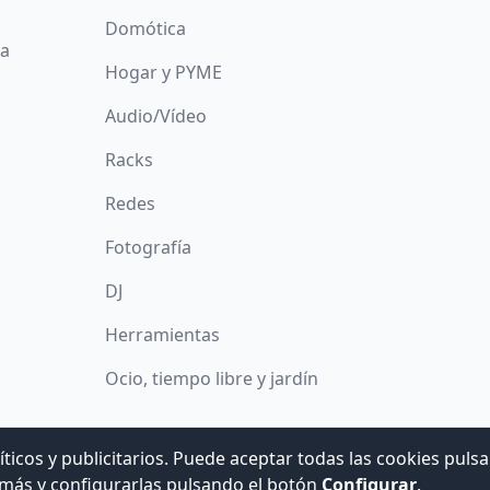
Domótica
da
Hogar y PYME
Audio/Vídeo
Racks
Redes
Fotografía
DJ
Herramientas
Ocio, tiempo libre y jardín
íticos y publicitarios. Puede aceptar todas las cookies puls
© 2008 -
2026
Hogar Digital e Inmótica Ingenieros, S.L.
más y configurarlas pulsando el botón
Configurar
.