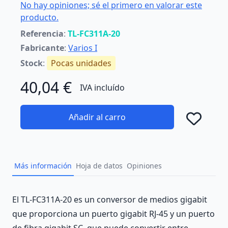
No hay opiniones; sé el primero en valorar este
producto.
Referencia
:
TL-FC311A-20
Fabricante
:
Varios I
Stock
:
Pocas unidades
40,04 €
IVA incluído
Añadir al carro
Añad
Más información
Hoja de datos
Opiniones
Description
El TL-FC311A-20 es un conversor de medios gigabit
que proporciona un puerto gigabit RJ-45 y un puerto
de fibra gigabit SC, que puede convertir entre