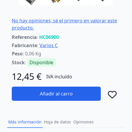
No hay opiniones; sé el primero en valorar este
producto.
Referencia
:
HC06900
Fabricante
:
Varios C
Peso
: 0,06 Kg
Stock
:
Disponible
12,45 €
IVA incluído
Añadir al carro
Añad
Más información
Hoja de datos
Opiniones