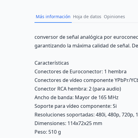
Más información
Hoja de datos
Opiniones
Description
conversor de señal analógica por euroconect
garantizando la máxima calidad de señal. De 
Características
Conectores de Euroconector
: 1 hembra
Conectores de vídeo componente YPbPr/YC
Conector RCA hembra
: 2 (para audio)
Ancho de banda
: Mayor de 165 MHz
Soporte para vídeo componente
: Si
Resoluciones soportadas
: 480i, 480p, 720p, 
Dimensiones
: 114x72x25 mm
Peso
: 510 g