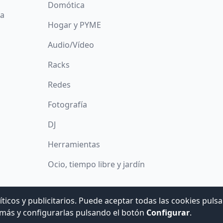
Domótica
da
Hogar y PYME
Audio/Vídeo
Racks
Redes
Fotografía
DJ
Herramientas
Ocio, tiempo libre y jardín
íticos y publicitarios. Puede aceptar todas las cookies puls
© 2008 -
2026
Hogar Digital e Inmótica Ingenieros, S.L.
más y configurarlas pulsando el botón
Configurar
.