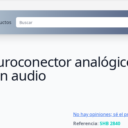
uctos
uroconector analógic
n audio
No hay opiniones; sé el p
Referencia
:
SHB 2840