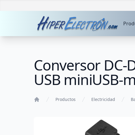
Prod
Conversor DC-D
USB miniUSB-
Productos
Electricidad
Ba
Home