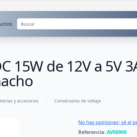
uctos
C 15W de 12V a 5V 3
macho
terías y accesorios
Conversores de voltaje
No hay opiniones; sé el p
Referencia
:
AV00900