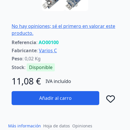
No hay opiniones; sé el primero en valorar este
producto.
Referencia
:
AO00100
Fabricante
:
Varios C
Peso
: 0,02 Kg
Stock
:
Disponible
11,08 €
IVA incluído
Añadir al carro
Añad
Más información
Hoja de datos
Opiniones