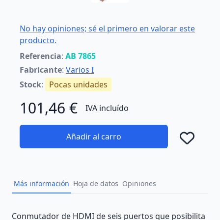
No hay opiniones; sé el primero en valorar este
producto.
Referencia
:
AB 7865
Fabricante
:
Varios I
Stock
:
Pocas unidades
101,46 €
IVA incluído
Añadir al carro
Añad
Más información
Hoja de datos
Opiniones
Description
Conmutador de HDMI de seis puertos que posibilita