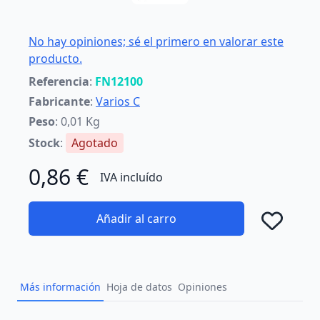
No hay opiniones; sé el primero en valorar este
producto.
Referencia
:
FN12100
Fabricante
:
Varios C
Peso
: 0,01 Kg
Stock
:
Agotado
0,86 €
IVA incluído
Añadir al carro
Añad
Más información
Hoja de datos
Opiniones