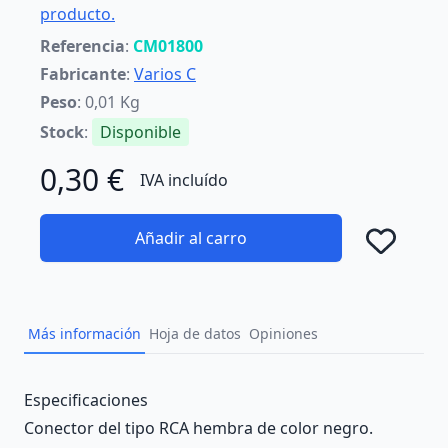
producto.
Referencia
:
CM01800
Fabricante
:
Varios C
Peso
: 0,01 Kg
Stock
:
Disponible
0,30 €
IVA incluído
Añadir al carro
Añad
Más información
Hoja de datos
Opiniones
Description
Especificaciones
Conector del tipo RCA hembra de color negro.