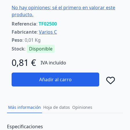
No hay opiniones; sé el primero en valorar este
producto.
Referencia
:
TF02500
Fabricante
:
Varios C
Peso
: 0,01 Kg
Stock
:
Disponible
0,81 €
IVA incluído
Añadir al carro
Añad
Más información
Hoja de datos
Opiniones
Description
Especificaciones