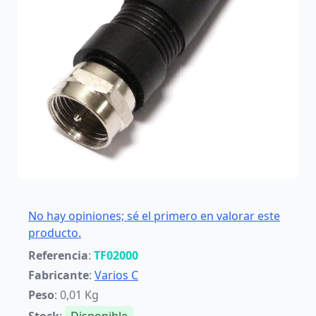
No hay opiniones; sé el primero en valorar este
producto.
Referencia
:
TF02000
Fabricante
:
Varios C
Peso
: 0,01 Kg
Stock
:
Disponible