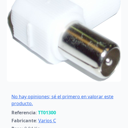
No hay opiniones; sé el primero en valorar este
producto.
Referencia
:
TT01300
Fabricante
:
Varios C