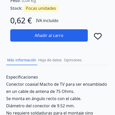
Peso
: 0,04 Kg
Stock
:
Pocas unidades
0,62 €
IVA incluído
Añadir al carro
Añad
Más información
Hoja de datos
Opiniones
Description
Especificaciones
Conector coaxial Macho de TV para ser ensamblado
en un cable de antena de 75 Ohms.
Se monta en ángulo recto con el cable.
Diámetro del conector de 9.52 mm.
No requiere soldaduras para el montaje sino