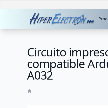
Prod
Circuito impres
compatible Ard
A032
Home