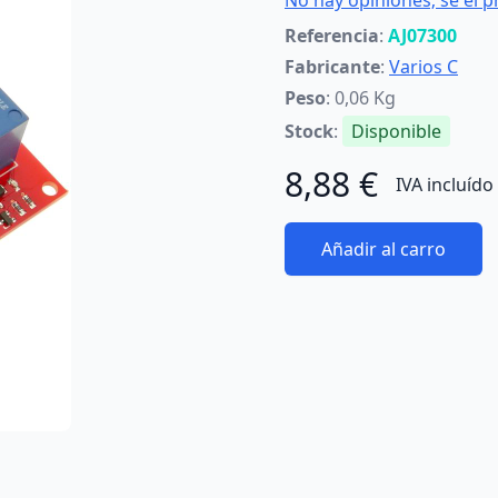
No hay opiniones; sé el p
Referencia
:
AJ07300
Fabricante
:
Varios C
Peso
: 0,06 Kg
Stock
:
Disponible
8,88 €
IVA incluído
Añadir al carro