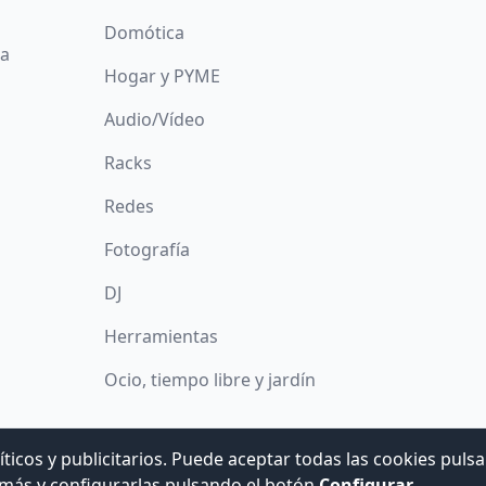
Domótica
da
Hogar y PYME
Audio/Vídeo
Racks
Redes
Fotografía
DJ
Herramientas
Ocio, tiempo libre y jardín
íticos y publicitarios. Puede aceptar todas las cookies puls
© 2008 -
2026
Hogar Digital e Inmótica Ingenieros, S.L.
más y configurarlas pulsando el botón
Configurar
.