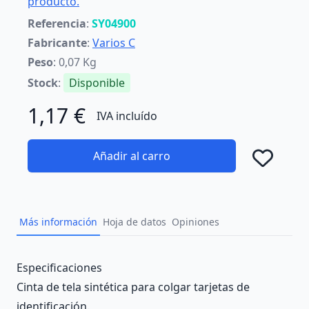
producto.
Referencia
:
SY04900
Fabricante
:
Varios C
Peso
: 0,07 Kg
Stock
:
Disponible
1,17 €
IVA incluído
Añadir al carro
Añad
Más información
Hoja de datos
Opiniones
Description
Especificaciones
Cinta de tela sintética para colgar tarjetas de
identificación.