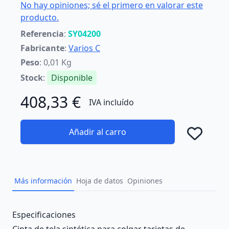
No hay opiniones; sé el primero en valorar este
producto.
Referencia
:
SY04200
Fabricante
:
Varios C
Peso
: 0,01 Kg
Stock
:
Disponible
408,33 €
IVA incluído
Añadir al carro
Añad
Más información
Hoja de datos
Opiniones
Description
Especificaciones
Cinta de tela sintética para colgar tarjetas de