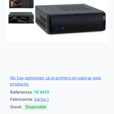
No hay opiniones; sé el primero en valorar este
producto.
Referencia
:
TK 0415
Fabricante
:
Varios I
Stock
:
Disponible