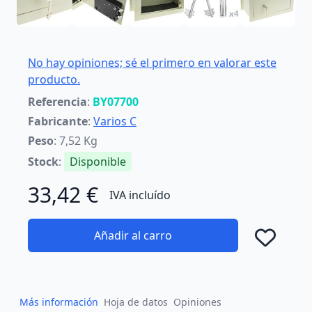
No hay opiniones; sé el primero en valorar este
producto.
Referencia
:
BY07700
Fabricante
:
Varios C
Peso
: 7,52 Kg
Stock
:
Disponible
33,42 €
IVA incluído
Añadir al carro
Añad
Más información
Hoja de datos
Opiniones