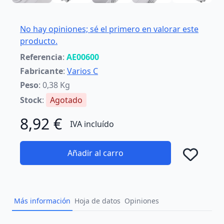
No hay opiniones; sé el primero en valorar este
producto.
Referencia
:
AE00600
Fabricante
:
Varios C
Peso
: 0,38 Kg
Stock
:
Agotado
8,92 €
IVA incluído
Añadir al carro
Añad
Más información
Hoja de datos
Opiniones